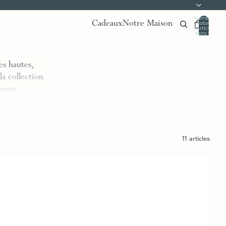
Nombre
Cadeaux
Notre Maison
total
d’articles
dans le
panier:
0
s hautes,
la collection
e pour…
11 articles