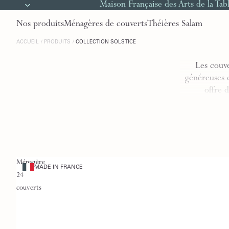
Maison Française des Arts de la Tab
Nos produits
Ménagères de couverts
Théières Salam
ACCUEIL
PRODUITS
COLLECTION SOLSTICE
Les couv
généreuses e
offre 
Ménagère
MADE IN FRANCE
24
couverts