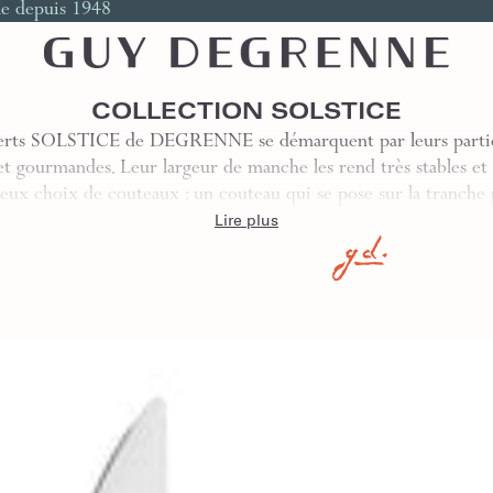
le depuis 1948
COLLECTION SOLSTICE
erts SOLSTICE de DEGRENNE se démarquent par leurs partie
t gourmandes. Leur largeur de manche les rend très stables et 
deux choix de couteaux : un couteau qui se pose sur la tranch
Lire plus