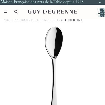
Maison Française des Arts de la Table depuis 1948
Nomb
total
d’artic
dans l
panier
0
ACCUEIL
PRODUITS
COLLECTION SOLSTICE
CUILLÈRE DE TABLE