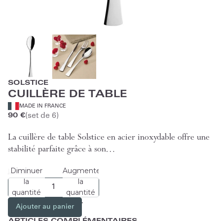
SOLSTICE
CUILLÈRE DE TABLE
MADE IN FRANCE
(set de 6)
90 €
La cuillère de table Solstice en acier inoxydable offre une
stabilité parfaite grâce à son…
Diminuer
Augmenter
Lire plus
la
la
quantité
quantité
Ajouter au panier