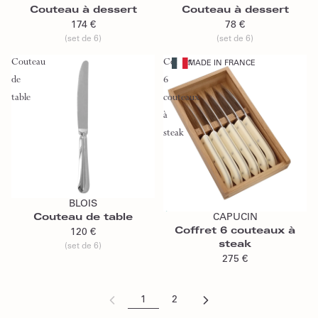
Couteau à dessert
Couteau à dessert
174 €
78 €
(set de 6)
(set de 6)
Couteau
Coffret
MADE IN FRANCE
de
6
table
couteaux
à
steak
Ajouter au panier
Épuisé
BLOIS
Couteau de table
CAPUCIN
Épuisé
Coffret 6 couteaux à
120 €
steak
(set de 6)
275 €
1
2