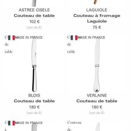
Ajouter au panier
Épuisé
ASTREE CISELE
LAGUIOLE
Épuisé
Couteau de table
Couteau à fromage
Laguiole
102 €
75 €
(set de 6)
Couteau
Couteau
MADE IN FRANCE
MADE IN FRANCE
de
de
table
table
Ajouter au panier
Ajouter au panier
BLOIS
VERLAINE
Couteau de table
Couteau de table
180 €
180 €
(set de 6)
(set de 6)
Couteau
Couteau
MADE IN FRANCE
à
de