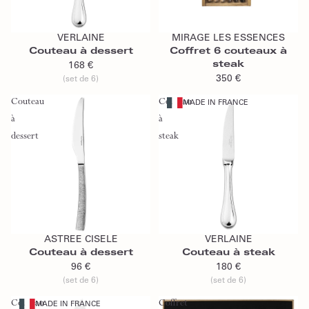
Ajouter au panier
Ajouter au panier
VERLAINE
MIRAGE LES ESSENCES
Couteau à dessert
Coffret 6 couteaux à
steak
168 €
350 €
(set de 6)
Couteau
Couteau
MADE IN FRANCE
à
à
dessert
steak
Ajouter au panier
Ajouter au panier
ASTREE CISELE
VERLAINE
Couteau à dessert
Couteau à steak
96 €
180 €
(set de 6)
(set de 6)
Couteau
Coffret
MADE IN FRANCE