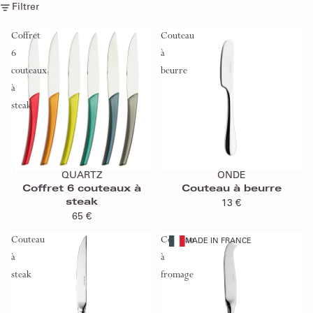
Filtrer
Coffret
Couteau
6
à
couteaux
beurre
à
steak
Épuisé
Ajouter au panier
QUARTZ
ONDE
Épuisé
Coffret 6 couteaux à
Couteau à beurre
steak
13 €
65 €
Couteau
Couteau
MADE IN FRANCE
à
à
steak
fromage