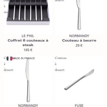
couteaux
beurre
à
steak
Ajouter au panier
Ajouter au panier
LE PHIL
NORMANDY
Coffret 6 couteaux à
Couteau à beurre
steak
29 €
165 €
Couteau
Couteau
MADE IN FRANCE
à
à
dessert
dessert
Ajouter au panier
Ajouter au panier
NORMANDY
FUSE