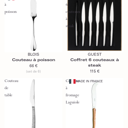
à
6
poisson
couteaux
à
steak
Ajouter au panier
Ajouter au panier
BLOIS
GUEST
Couteau à poisson
Coffret 6 couteaux à
steak
66 €
115 €
(set de 6)
Couteau
Couteau
MADE IN FRANCE
de
à
table
fromage
Laguiole