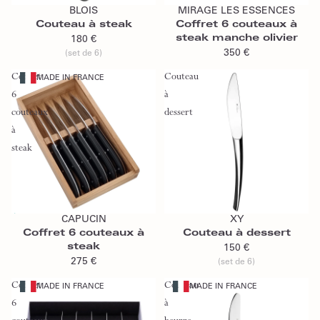
BLOIS
MIRAGE LES ESSENCES
Couteau à steak
Coffret 6 couteaux à
steak manche olivier
180 €
350 €
(set de 6)
Coffret
Couteau
MADE IN FRANCE
6
à
couteaux
dessert
à
steak
Épuisé
Ajouter au panier
CAPUCIN
XY
Épuisé
Coffret 6 couteaux à
Couteau à dessert
steak
150 €
275 €
(set de 6)
Coffret
Couteau
MADE IN FRANCE
MADE IN FRANCE
6
à