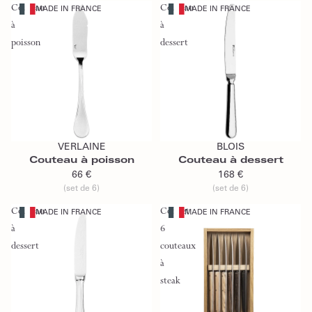
Couteau
Couteau
MADE IN FRANCE
MADE IN FRANCE
à
à
poisson
dessert
Ajouter au panier
Ajouter au panier
VERLAINE
BLOIS
Couteau à poisson
Couteau à dessert
66 €
168 €
(set de 6)
(set de 6)
Couteau
Coffret
MADE IN FRANCE
MADE IN FRANCE
à
6
dessert
couteaux
à
steak