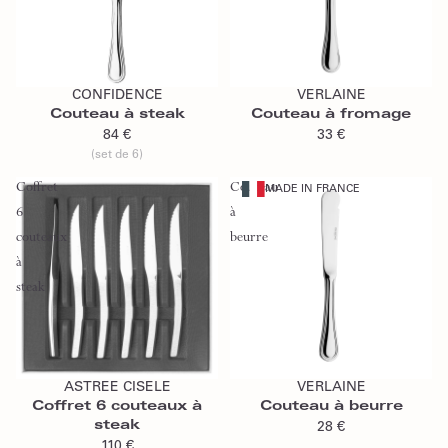
Ajouter au panier
Ajouter au panier
CONFIDENCE
VERLAINE
Couteau à steak
Couteau à fromage
84 €
33 €
(set de 6)
Coffret
Couteau
MADE IN FRANCE
6
à
couteaux
beurre
à
steak
Ajouter au panier
Ajouter au panier
ASTREE CISELE
VERLAINE
Coffret 6 couteaux à
Couteau à beurre
steak
28 €
110 €