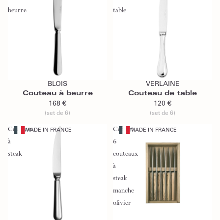
beurre
table
Ajouter au panier
Ajouter au panier
BLOIS
VERLAINE
Couteau à beurre
Couteau de table
168 €
120 €
(set de 6)
(set de 6)
Couteau
Coffret
MADE IN FRANCE
MADE IN FRANCE
à
6
steak
couteaux
à
steak
manche
olivier
Ajouter au panier
Ajouter au panier