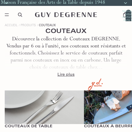
Maison Française des Arts de la Table depuis 1948
Nomb
total
d’artic
dans l
panier
0
ACCUEIL
PRODUITS
COUTEAUX
COUTEAUX
Découvrez la collection de Couteaux DEGRENNE.
Vendus par 6 ou à l’unité, nos couteaux sont résistants et
fonctionnels. Choisissez le service de couteaux parfait
parmi nos couteaux en inox ou en carbone. Un large
choix de couteaux de table chez…
Lire plus
Couteaux de Table
Couteaux à Beurre
COUTEAUX DE TABLE
COUTEAUX À BEURR