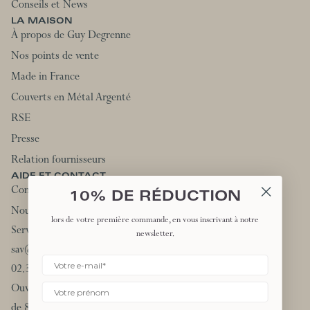
Conseils et News
LA MAISON
À propos de Guy Degrenne
Nos points de vente
Made in France
Couverts en Métal Argenté
RSE
Presse
Relation fournisseurs
AIDE ET CONTACT
Contactez-nous
10% DE RÉDUCTION
Nous rejoindre
lors de votre première commande, en vous inscrivant à notre
Service client:
newsletter.
sav@degrenne.fr
02.31.66.44.90
Ouvert du lundi au vendredi
de 8h à 12h et de 13h30 à 17h