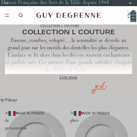
Maison Française des Arts de la Table depuis 1948
Nomb
total
d’artic
dans l
panier
0
ACCUEIL
PRODUITS
COLLECTION L COUTURE
COLLECTION L COUTURE
Finesse, courbes, volupté… la sensualité se dévoile au
grand jour sur les motifs des dentelles les plus élégantes.
L’audace se lit alors dans les décors souvent enchanteurs
et parfois osés. Cet univers d’une grande subtilité s’inspire
des défilés de haute…
Lire plus
Filtrer
Assiette
Assiette
MADE IN FRANCE
MADE IN FRANCE
de
plate
présentation