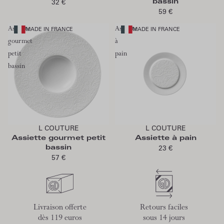
bassin
32 €
59 €
Assiette
Assiette
MADE IN FRANCE
MADE IN FRANCE
gourmet
à
petit
pain
bassin
Ajouter au panier
Ajouter au panier
L COUTURE
L COUTURE
Assiette gourmet petit
Assiette à pain
bassin
23 €
57 €
Livraison offerte
Retours faciles
dès 119 euros
sous 14 jours