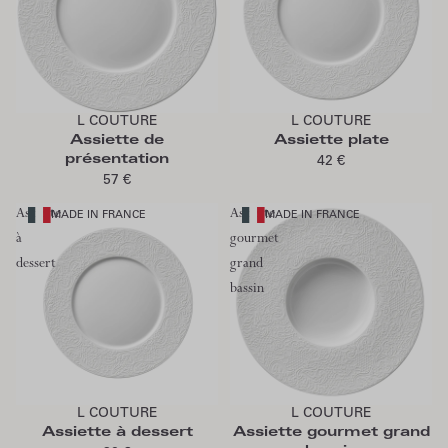
Ajouter au panier
Ajouter au panier
L COUTURE
L COUTURE
Assiette de
Assiette plate
présentation
42 €
57 €
Assiette
Assiette
MADE IN FRANCE
MADE IN FRANCE
à
gourmet
dessert
grand
bassin
Ajouter au panier
Ajouter au panier
L COUTURE
L COUTURE
Assiette à dessert
Assiette gourmet grand