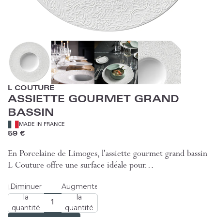
L COUTURE
ASSIETTE GOURMET GRAND
BASSIN
MADE IN FRANCE
59 €
En Porcelaine de Limoges, l'assiette gourmet grand bassin
L Couture offre une surface idéale pour…
Diminuer
Augmenter
Lire plus
la
la
quantité
quantité