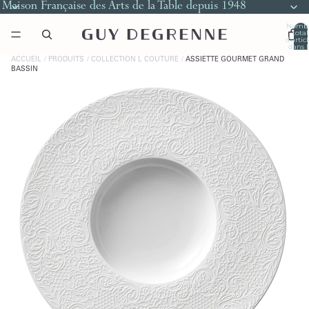
Maison Française des Arts de la Table depuis 1948
Nomb
total
d’artic
dans l
panier
0
ACCUEIL
PRODUITS
COLLECTION L COUTURE
ASSIETTE GOURMET GRAND
BASSIN