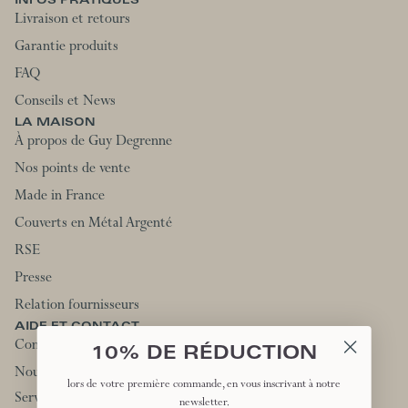
INFOS PRATIQUES
Livraison et retours
Garantie produits
FAQ
Conseils et News
LA MAISON
À propos de Guy Degrenne
Nos points de vente
Made in France
Couverts en Métal Argenté
RSE
Presse
Relation fournisseurs
AIDE ET CONTACT
Contactez-nous
10% DE RÉDUCTION
Nous rejoindre
lors de votre première commande, en vous inscrivant à notre
Service client:
newsletter.