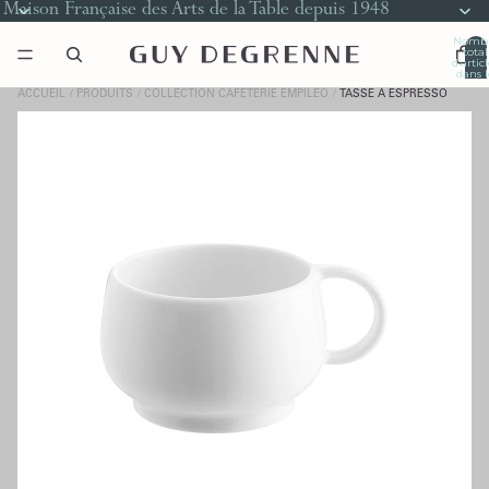
Maison Française des Arts de la Table depuis 1948
Nomb
total
d’artic
dans l
panier
0
ACCUEIL
PRODUITS
COLLECTION CAFÉTERIE EMPILEO
TASSE À ESPRESSO