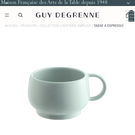
Maison Française des Arts de la Table depuis 1948
Nomb
total
d’artic
dans l
panier
0
ACCUEIL
PRODUITS
COLLECTION CAFÉTERIE EMPILEO
TASSE À ESPRESSO