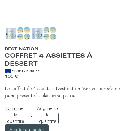
DESTINATION
COFFRET 4 ASSIETTES À
DESSERT
MADE IN EUROPE
100 €
Le coffret de 4 assiettes Destination Mer en porcelaine
jaune présente le plat principal ou…
Diminuer
Augmenter
Lire plus
la
la
quantité
quantité
Ajouter au panier