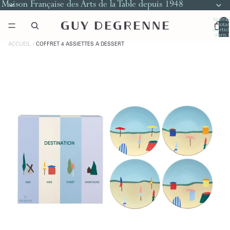
Maison Française des Arts de la Table depuis 1948
Nomb
total
d’artic
dans l
panier
0
ACCUEIL
COFFRET 4 ASSIETTES À DESSERT