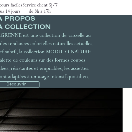
ours faciles
Service client 5j/7
us 14 jours
de 8h à 17h
À PROPOS
A COLLECTION
NE est une collection de vaisselle au
des tendances colorielles naturelles actuelles.
elief subtil, la collection MODULO NATURE
alette de couleurs sur des formes coupes
es, résistantes et empilables, les assiettes,
 sont adaptées à un usage intensif quotidien.
Découvrir