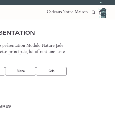
Nombre
Cadeaux
Notre Maison
total
d’articles
dans le
panier:
0
ÉSENTATION
 de présentation Modulo Nature Jade
ette principale, lui offrant une juste
Blanc
Gris
IRES