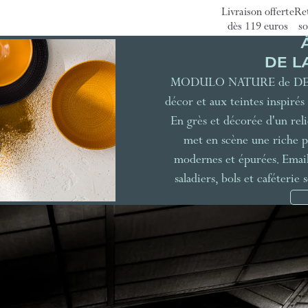
Livraison offerte
Ret
dès 119 euros
so
DE L
MODULO NATURE de DEGREN
décor et aux teintes inspirés 
En grès et décorée d'un r
met en scène une riche p
modernes et épurées. Emaillé
saladiers, bols et caféterie