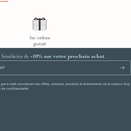
Sac cadeau
gratuit
t bénéficiez de
-10% sur votre prochain achat
.
 par e-mail concernant les offres, services, produits et événements de la maison Guy
de confidentialité.