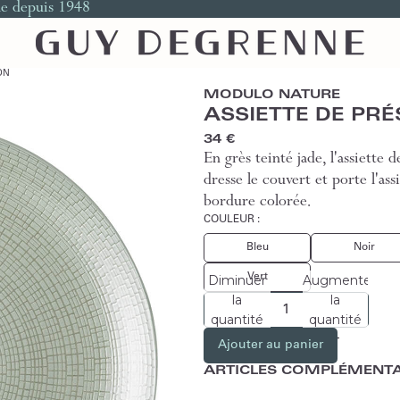
le depuis 1948
ON
MODULO NATURE
ASSIETTE DE PR
34 €
En grès teinté jade, l'assiette
dresse le couvert et porte l'assi
bordure colorée.
COULEUR :
Bleu
Noir
Vert
Diminuer
Augmenter
la
la
quantité
quantité
Ajouter au panier
ARTICLES COMPLÉMENTA