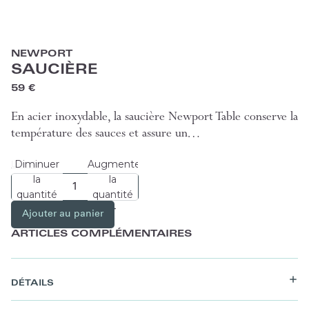
NEWPORT
SAUCIÈRE
59 €
En acier inoxydable, la saucière Newport Table conserve la
température des sauces et assure un…
Diminuer
Augmenter
Lire plus
la
la
quantité
quantité
Ajouter au panier
ARTICLES COMPLÉMENTAIRES
DÉTAILS