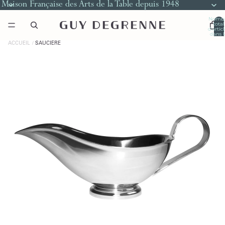
Maison Française des Arts de la Table depuis 1948
Nomb
total
d’artic
dans l
panier
0
ACCUEIL
SAUCIÈRE