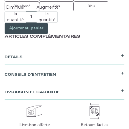
Bleu foncé
Gris
Bleu
Diminuer
Augmenter
la
la
quantité
quantité
Ajouter au panier
ARTICLES COMPLÉMENTAIRES
DÉTAILS
CONSEILS D’ENTRETIEN
LIVRAISON ET GARANTIE
Livraison offerte
Retours faciles