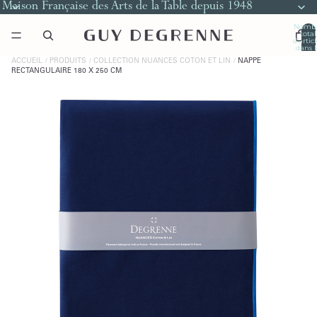
Maison Française des Arts de la Table depuis 1948
Nomb
total
d’artic
dans l
panier
0
ACCUEIL
PRODUITS
COLLECTION NUANCES COTON ET LIN
NAPPE
RECTANGULAIRE 180 X 250 CM