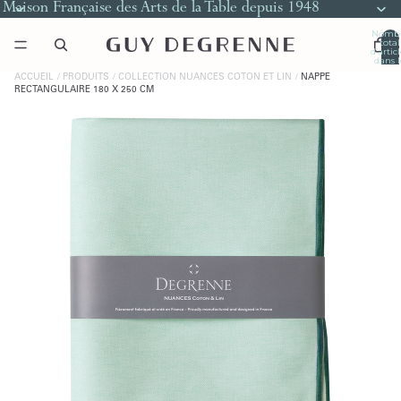
Maison Française des Arts de la Table depuis 1948
Nomb
total
d’artic
dans l
panier
0
ACCUEIL
PRODUITS
COLLECTION NUANCES COTON ET LIN
NAPPE
RECTANGULAIRE 180 X 250 CM