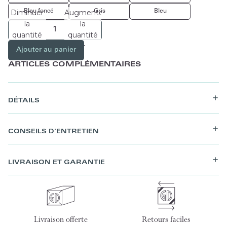
Bleu foncé
Gris
Bleu
Diminuer
Augmenter
la
la
quantité
quantité
Ajouter au panier
ARTICLES COMPLÉMENTAIRES
DÉTAILS
CONSEILS D’ENTRETIEN
LIVRAISON ET GARANTIE
Livraison offerte
Retours faciles