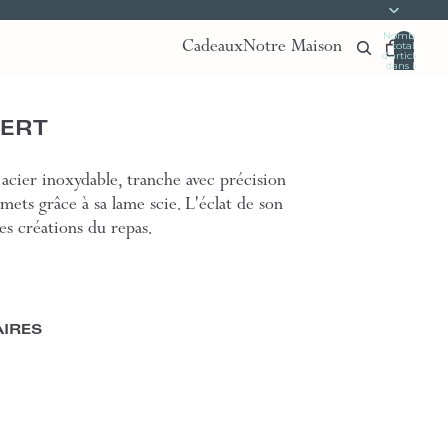
Nombre
Cadeaux
Notre Maison
total
d’articles
dans le
panier:
0
SERT
acier inoxydable, tranche avec précision
remets grâce à sa lame scie. L'éclat de son
es créations du repas.
IRES