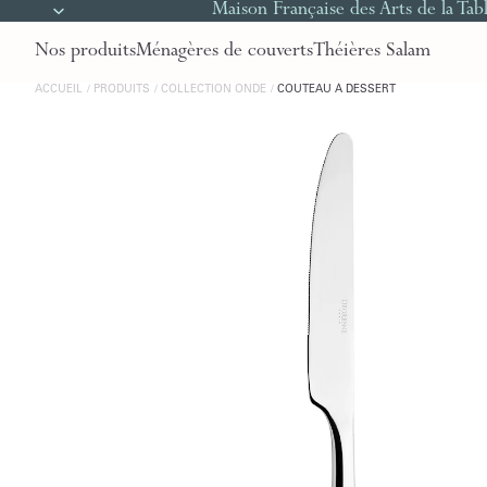
Maison Française des Arts de la Tab
Nos produits
Ménagères de couverts
Théières Salam
ACCUEIL
PRODUITS
COLLECTION ONDE
COUTEAU À DESSERT