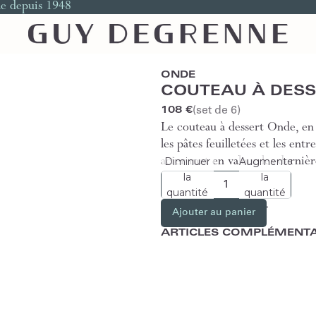
le depuis 1948
ONDE
COUTEAU À DES
(set de 6)
108 €
Le couteau à dessert Onde, en 
les pâtes feuilletées et les ent
Diminuer
Augmenter
acier met en valeur les dernièr
la
la
quantité
quantité
Ajouter au panier
ARTICLES COMPLÉMENTA