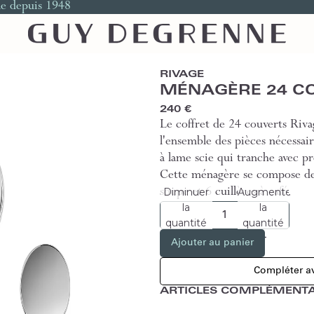
le depuis 1948
RIVAGE
MÉNAGÈRE 24 C
240 €
Le coffret de 24 couverts Riva
l'ensemble des pièces nécessa
à lame scie qui tranche avec pr
Cette ménagère se compose de 6
Diminuer
Augmenter
soupe et 6 cuillères à café.
la
la
quantité
quantité
Ajouter au panier
Compléter av
ARTICLES COMPLÉMENTA