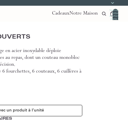
Nombre
Cadeaux
Notre Maison
total
d’articles
dans le
panier:
0
OUVERTS
ge en acier inoxydable déploie
ires au repas, dont un couteau monobloc
écision.
 fourchettes, 6 couteaux, 6 cuillères à
ec un produit à l’unité
IRES