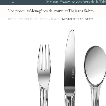
Maison Française des Arts de la Tab
Nos produits
Ménagères de couverts
Théières Salam
ACCUEIL
PRODUITS
COLLECTION RIVAGE
MÉNAGÈRE 24 COUVERTS