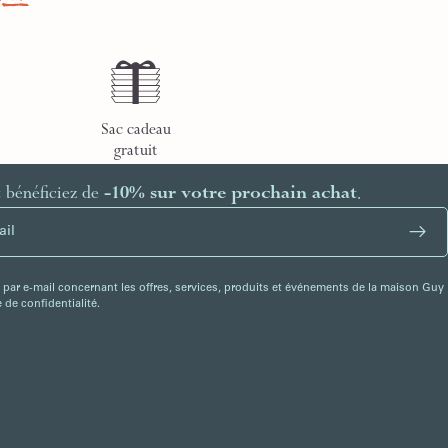
Sac cadeau
gratuit
t bénéficiez de
-10% sur votre prochain achat
.
 par e-mail concernant les offres, services, produits et événements de la maison Guy
de confidentialité.